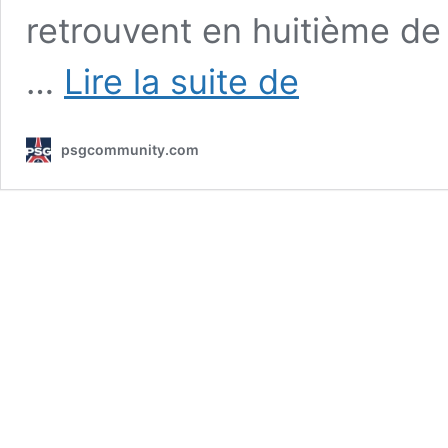
retrouvent en huitième de
4
…
Lire la suite de
choses
à
savoir
psgcommunity.com
pour
bien
parier
sur
le
match
PSG
vs
Liverpool