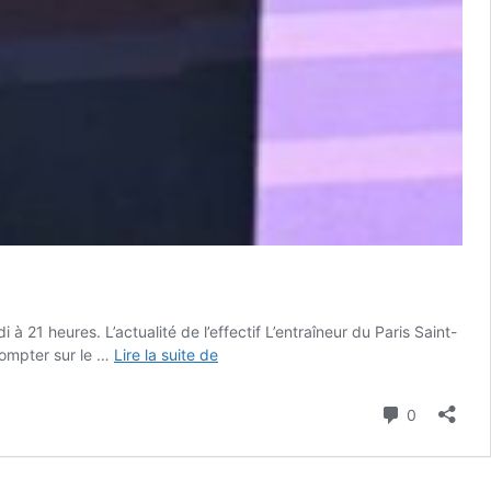
21 heures. L’actualité de l’effectif L’entraîneur du Paris Saint-
Angers
compter sur le …
Lire la suite de
–
PSG
Commenta
0
:
les
compositions