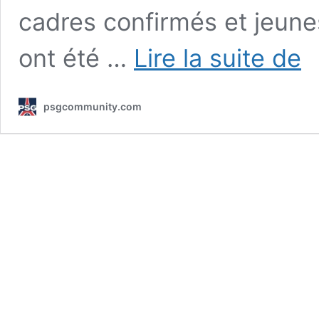
cadres confirmés et jeunes
Les
ont été …
Lire la suite de
Pari
à
la
psgcommunity.com
Cou
du
mo
202
:
le
PS
en
for
sur
la
scè
mon