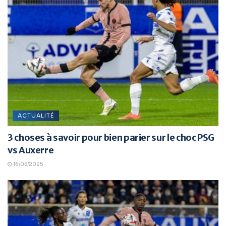
ACTUALITÉ
3 choses à savoir pour bien parier sur le choc PSG
vs Auxerre
16/05/2025