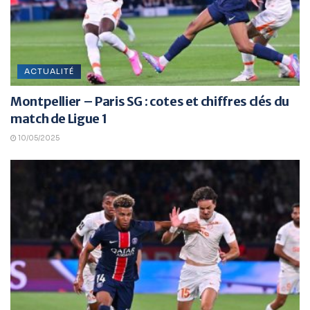
ACTUALITÉ
Montpellier – Paris SG : cotes et chiffres clés du
match de Ligue 1
10/05/2025