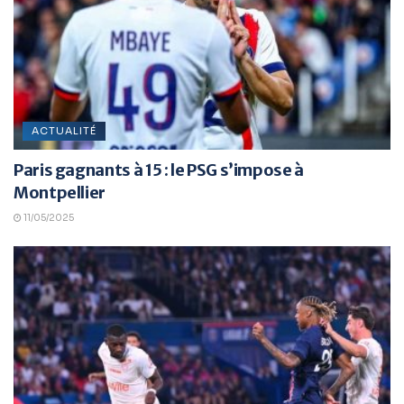
ACTUALITÉ
Paris gagnants à 15 : le PSG s’impose à
Montpellier
11/05/2025