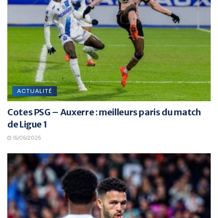
ACTUALITÉ
Cotes PSG – Auxerre : meilleurs paris du match
de Ligue 1
15/05/2025