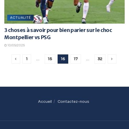
ACTUALITÉ
3 choses à savoir pour bien parier sur le choc
Montpellier vs PSG
10/05/2025
1
…
15
16
17
…
32
Accueil
Contactez-nous