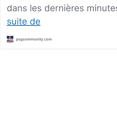
dans les dernières minut
Paris
suite de
gagnants
à
17
psgcommunity.com
:
le
Paris
FC
surprend
le
PSG