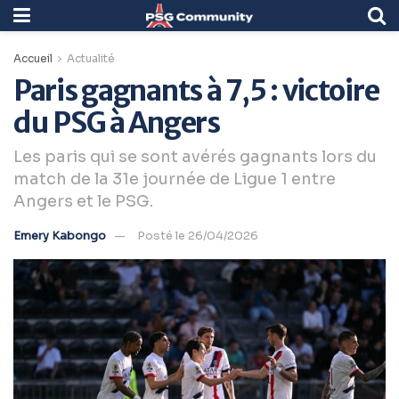
Accueil
Actualité
Paris gagnants à 7,5 : victoire
du PSG à Angers
Les paris qui se sont avérés gagnants lors du
match de la 31e journée de Ligue 1 entre
Angers et le PSG.
Emery Kabongo
Posté le 26/04/2026