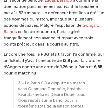
En seconde période,
Lucas Beraldo
a confirmé la
domination parisienne en inscrivant le troisième
but à la 53e minute. Le défenseur brésilien a été l’un
des hommes du match, impliqué sur plusieurs
actions décisives. Malgré l’expulsion de
Gonçalo
Ramos
en fin de rencontre, Paris a géré
tranquillement son avance et repart avec trois
points précieux dans la course au titre.
Encore une fois, le PSG était favori l’a confirmé. Sur
un 1xBet, il y’avait une cote de
12,9
pour la victoire
d’Angers contre une cote de
1,26
pour Paris et
6,65
pour le match nul.
3 – Le Paris SG a disputé un match
sans Ousmane Dembélé, Khvicha
Kvaratskhelia et Désiré Doué, tous
trois restés sur le banc, pour la
troisième fois de la saison toutes