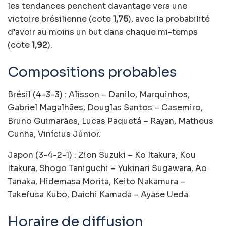
les tendances penchent davantage vers une
victoire brésilienne (cote
1,75
), avec la probabilité
d’avoir au moins un but dans chaque mi-temps
(cote
1,92
).
Compositions probables
Brésil (4-3-3)
: Alisson – Danilo, Marquinhos,
Gabriel Magalhães, Douglas Santos – Casemiro,
Bruno Guimarães, Lucas Paquetá – Rayan, Matheus
Cunha, Vinícius Júnior.
Japon (3-4-2-1)
: Zion Suzuki – Ko Itakura, Kou
Itakura, Shogo Taniguchi – Yukinari Sugawara, Ao
Tanaka, Hidemasa Morita, Keito Nakamura –
Takefusa Kubo, Daichi Kamada – Ayase Ueda.
Horaire de diffusion