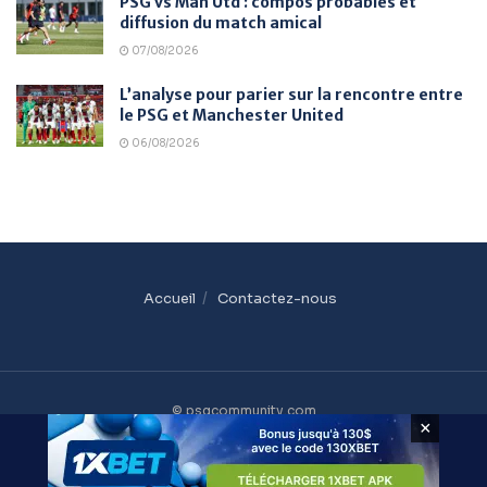
PSG vs Man Utd : compos probables et
diffusion du match amical
07/08/2026
L’analyse pour parier sur la rencontre entre
le PSG et Manchester United
06/08/2026
Accueil
Contactez-nous
© psgcommunity.com
×