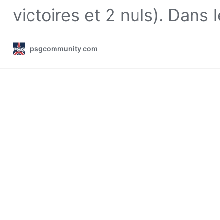
victoires et 2 nuls). Dan
psgcommunity.com