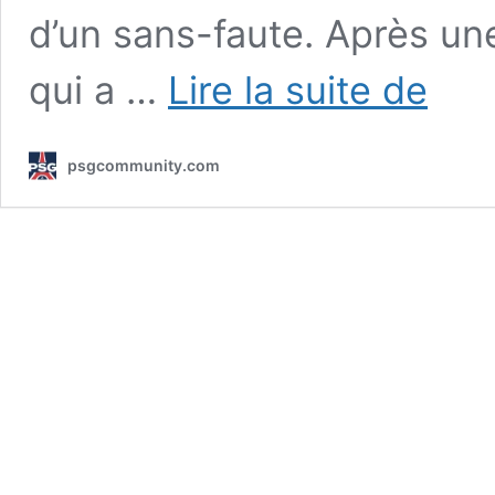
d’un sans-faute. Après u
PSG
qui a …
Lire la suite de
vs
Arsenal
:
psgcommunity.com
la
cote
à
3,4
pour
la
finale
de
Ligue
des
Champio