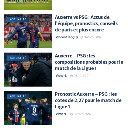
Auxerre vs PSG : Actus de
ACTUALITÉ
l’équipe, pronostics, conseils
de paris et plus encore
Vincent Tanguy
04/12/2024
Auxerre – PSG : les
ACTUALITÉ
compositions probables pour le
match de la Ligue 1
Victor L.
03/12/2024
Pronostic Auxerre – PSG : les
ACTUALITÉ
cotes de 2,27 pour le match de
Ligue 1
Victor L.
02/12/2024