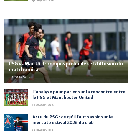
06/08/2026
PSG vs Man Utd : compos probables et diffusion du
match amical
07/08/2026
L’analyse pour parier sur la rencontre entre
le PSG et Manchester United
06/08/2026
Actu du PSG : ce qu’il faut savoir sur le
mercato estival 2026 du club
06/08/2026