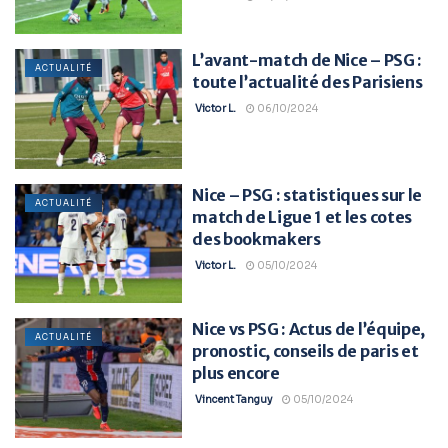
L’avant-match de Nice – PSG :
ACTUALITÉ
toute l’actualité des Parisiens
Victor L.
06/10/2024
Nice – PSG : statistiques sur le
ACTUALITÉ
match de Ligue 1 et les cotes
des bookmakers
Victor L.
05/10/2024
Nice vs PSG : Actus de l’équipe,
ACTUALITÉ
pronostic, conseils de paris et
plus encore
Vincent Tanguy
05/10/2024