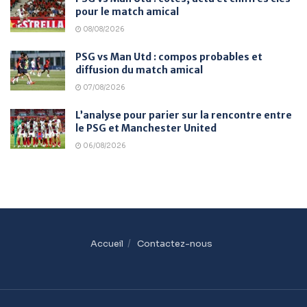
pour le match amical
08/08/2026
PSG vs Man Utd : compos probables et
diffusion du match amical
07/08/2026
L’analyse pour parier sur la rencontre entre
le PSG et Manchester United
06/08/2026
Accueil
Contactez-nous