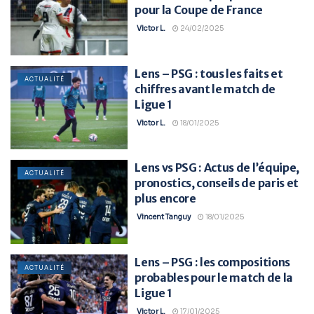
pour la Coupe de France
Victor L.
24/02/2025
Lens – PSG : tous les faits et
ACTUALITÉ
chiffres avant le match de
Ligue 1
Victor L.
18/01/2025
Lens vs PSG : Actus de l’équipe,
ACTUALITÉ
pronostics, conseils de paris et
plus encore
Vincent Tanguy
18/01/2025
Lens – PSG : les compositions
ACTUALITÉ
probables pour le match de la
Ligue 1
Victor L.
17/01/2025