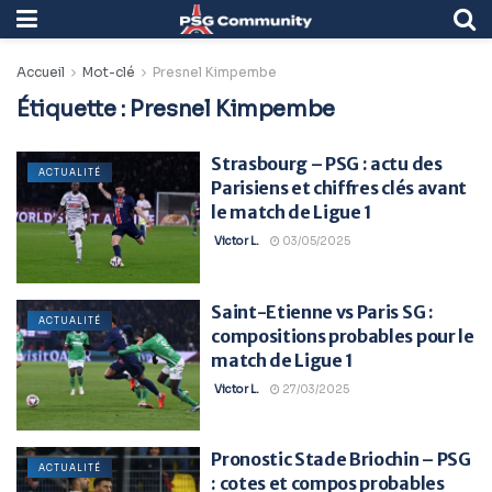
Accueil
Mot-clé
Presnel Kimpembe
Étiquette :
Presnel Kimpembe
Strasbourg – PSG : actu des
ACTUALITÉ
Parisiens et chiffres clés avant
le match de Ligue 1
Victor L.
03/05/2025
Saint-Etienne vs Paris SG :
ACTUALITÉ
compositions probables pour le
match de Ligue 1
Victor L.
27/03/2025
Pronostic Stade Briochin – PSG
ACTUALITÉ
: cotes et compos probables