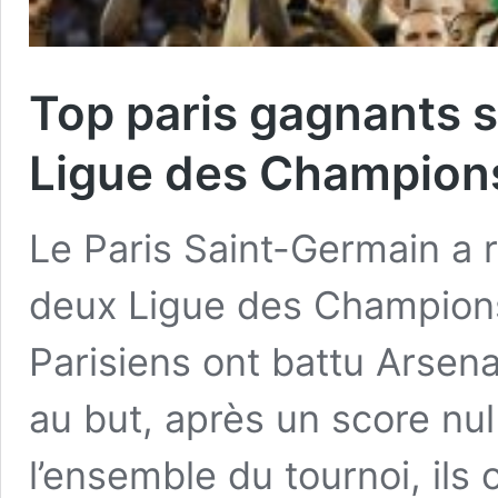
Top paris gagnants 
Ligue des Champio
Le Paris Saint-Germain a r
deux Ligue des Champions d
Parisiens ont battu Arsena
au but, après un score nul
l’ensemble du tournoi, ils 