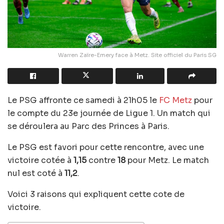
Warren Zaïre-Emery face à Metz. Site officiel du Paris SG
Le PSG affronte ce samedi à 21h05 le
FC Metz
pour
le compte du 23e journée de Ligue 1. Un match qui
se déroulera au
Parc des Princes à Paris
.
Le PSG est favori pour cette rencontre, avec une
victoire cotée à
1,15
contre
18
pour Metz. Le match
nul est coté à
11,2
.
Voici 3 raisons qui expliquent cette cote de
victoire.