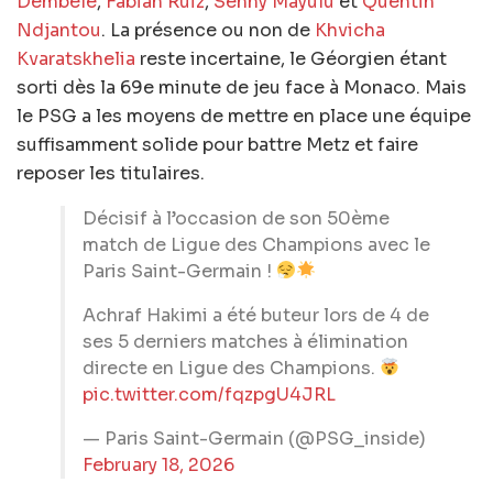
Dembélé
,
Fabian Ruiz
,
Senny Mayulu
et
Quentin
Ndjantou
. La présence ou non de
Khvicha
Kvaratskhelia
reste incertaine, le Géorgien étant
sorti dès la 69e minute de jeu face à Monaco. Mais
le PSG a les moyens de mettre en place une équipe
suffisamment solide pour battre Metz et faire
reposer les titulaires.
Décisif à l’occasion de son 50ème
match de Ligue des Champions avec le
Paris Saint-Germain !
Achraf Hakimi a été buteur lors de 4 de
ses 5 derniers matches à élimination
directe en Ligue des Champions.
pic.twitter.com/fqzpgU4JRL
— Paris Saint-Germain (@PSG_inside)
February 18, 2026