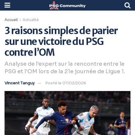
Accueil
Actualité
3 raisons simples de parier
sur une victoire du PSG
contre l’OM
Analyse de l'expert sur la rencontre entre le
PSG et l'OM lors de la 21e journée de Ligue 1.
Vincent Tanguy
Posté le 07/02/2026