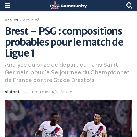
Accueil
Actualité
Brest – PSG : compositions
probables pour le match de
Ligue 1
Analyse du onze de départ du Paris Saint-
Germain pour la 9e journée du Championnat
de France contre Stade Brestois.
Victor L.
Posté le 24/10/2025