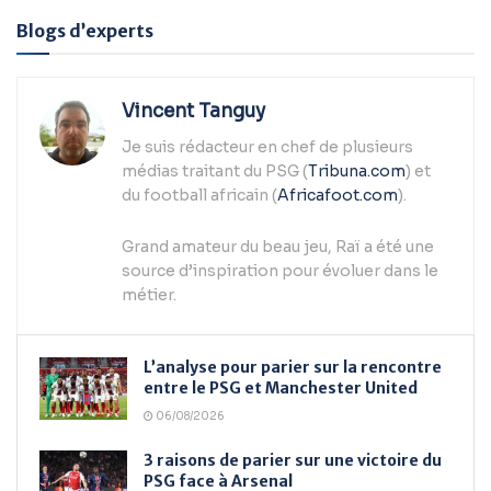
Alternative:
Blogs d’experts
Vincent Tanguy
Je suis rédacteur en chef de plusieurs
médias traitant du PSG (
Tribuna.com
) et
du football africain (
Africafoot.com
).
Grand amateur du beau jeu, Raï a été une
source d’inspiration pour évoluer dans le
métier.
L’analyse pour parier sur la rencontre
entre le PSG et Manchester United
06/08/2026
3 raisons de parier sur une victoire du
PSG face à Arsenal