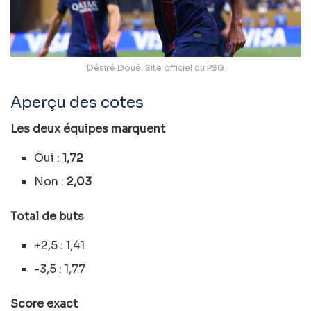
Désiré Doué. Site officiel du PSG
Aperçu des cotes
Les deux équipes marquent
Oui :
1,72
Non :
2,03
Total de buts
+2,5 : 1,41
-3,5 : 1,77
Score exact