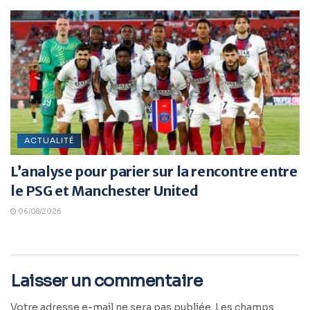
ACTUALITÉ
L’analyse pour parier sur la rencontre entre
le PSG et Manchester United
06/08/2026
Laisser un commentaire
Votre adresse e-mail ne sera pas publiée.
Les champs