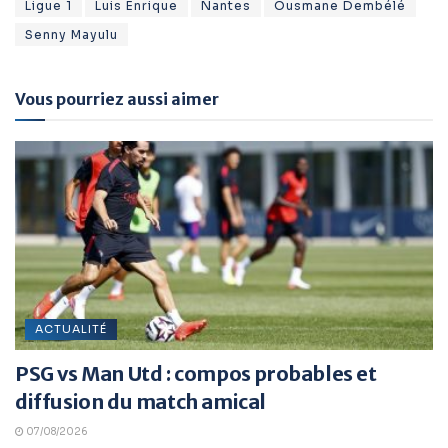
Ligue 1
Luis Enrique
Nantes
Ousmane Dembélé
Senny Mayulu
Vous pourriez aussi aimer
ACTUALITÉ
PSG vs Man Utd : compos probables et
diffusion du match amical
07/08/2026