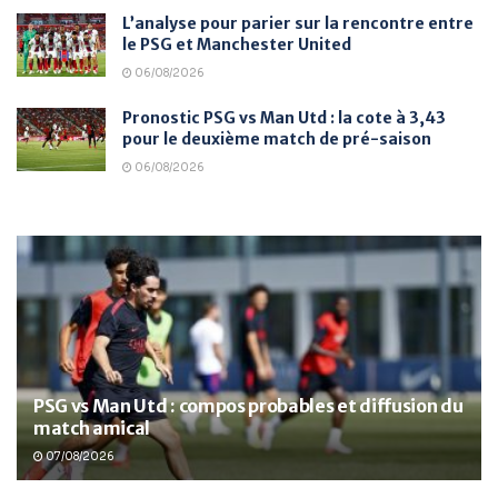
L’analyse pour parier sur la rencontre entre
le PSG et Manchester United
06/08/2026
Pronostic PSG vs Man Utd : la cote à 3,43
pour le deuxième match de pré-saison
06/08/2026
PSG vs Man Utd : compos probables et diffusion du
match amical
07/08/2026