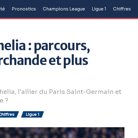
ité
Pronostics
Champions League
Ligue 1
Chiffres
elia : parcours,
rchande et plus
ia, l’ailier du Paris Saint-Germain et
e ?
Chiffres
,
Ligue 1