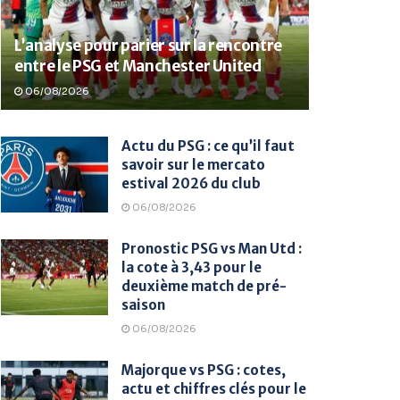
L’analyse pour parier sur la rencontre
entre le PSG et Manchester United
06/08/2026
Actu du PSG : ce qu’il faut
savoir sur le mercato
estival 2026 du club
06/08/2026
Pronostic PSG vs Man Utd :
la cote à 3,43 pour le
deuxième match de pré-
saison
06/08/2026
Majorque vs PSG : cotes,
actu et chiffres clés pour le