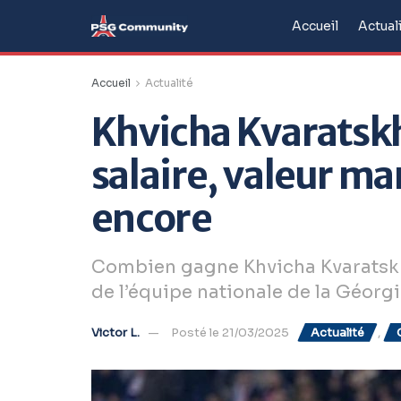
Accueil
Actual
Accueil
Actualité
Khvicha Kvaratskh
salaire, valeur ma
encore
Combien gagne Khvicha Kvaratskhel
de l’équipe nationale de la Géorgi
Victor L.
Posté le 21/03/2025
Actualité
,