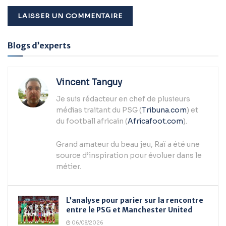
Alternative:
Blogs d’experts
Vincent Tanguy
Je suis rédacteur en chef de plusieurs
médias traitant du PSG (
Tribuna.com
) et
du football africain (
Africafoot.com
).
Grand amateur du beau jeu, Raï a été une
source d’inspiration pour évoluer dans le
métier.
L’analyse pour parier sur la rencontre
entre le PSG et Manchester United
06/08/2026