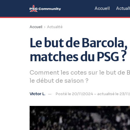
Accueil
Actual
Accueil
Actualité
Le but de Barcola,
matches du PSG ?
Comment les cotes sur le but de B
le début de saison ?
Victor L.
Posté le 20/11/2024 – actualisé le 23/1