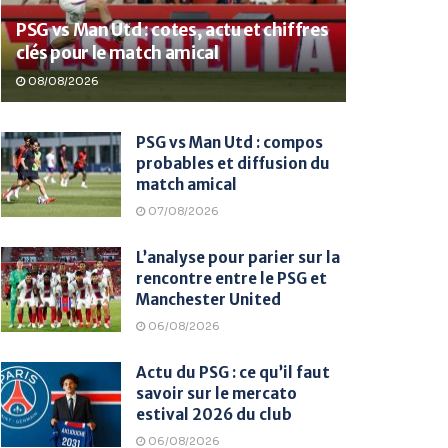
PSG vs Man Utd : cotes, actu et chiffres
clés pour le match amical
08/08/2026
PSG vs Man Utd : compos
probables et diffusion du
match amical
07/08/2026
L’analyse pour parier sur la
rencontre entre le PSG et
Manchester United
06/08/2026
Actu du PSG : ce qu’il faut
savoir sur le mercato
estival 2026 du club
06/08/2026