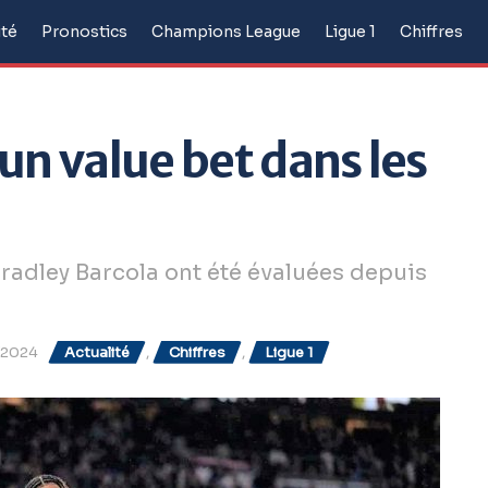
ité
Pronostics
Champions League
Ligue 1
Chiffres
 un value bet dans les
radley Barcola ont été évaluées depuis
1/2024
Actualité
,
Chiffres
,
Ligue 1