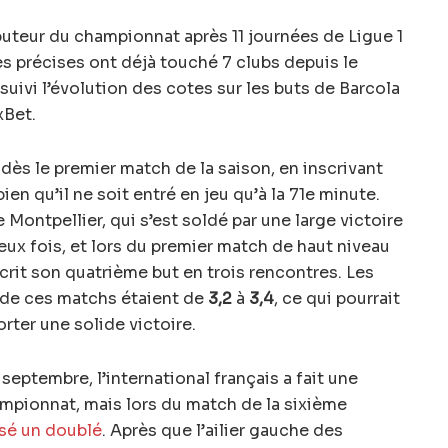
buteur du championnat après 11 journées de Ligue 1
es précises ont déjà touché 7 clubs depuis le
uivi l’évolution des cotes sur les buts de Barcola
xBet.
ès le premier match de la saison, en inscrivant
en qu’il ne soit entré en jeu qu’à la 71e minute.
Montpellier, qui s’est soldé par une large victoire
eux fois, et lors du premier match de haut niveau
inscrit son quatrième but en trois rencontres. Les
s de ces matchs étaient de
3,2
à
3,4
, ce qui pourrait
rter une solide victoire.
 septembre, l’international français a fait une
pionnat, mais lors du match de la sixième
lisé un doublé
. Après que l’ailier gauche des