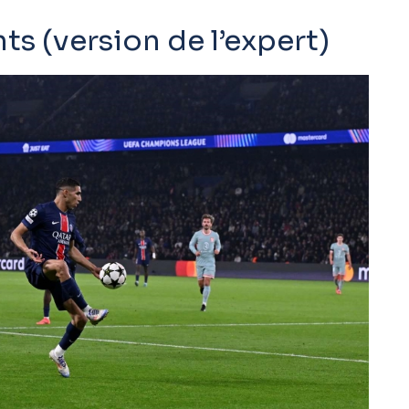
ts (version de l’expert)