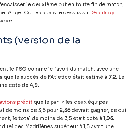
’encaisser le deuxième but en toute fin de match,
el Angel Correa a pris le dessus sur
Gianluigi
taque.
ts (version de la
ient le PSG comme le favori du match, avec une
is que le succès de l’Atletico était estimé à
7,2.
Le
une cote de
4,9.
avions prédit
que le pari « les deux équipes
al de moins de 3,5 pour
2,35
devrait gagner, ce qui
ent, le total de moins de 3,5 était coté à
1,95.
iduel des Madrilènes supérieur à 1,5 avait une