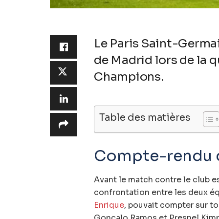
Le Paris Saint-Germain
de Madrid lors de la 
Champions.
Table des matières
Compte-rendu 
Avant le match contre le club es
confrontation entre les deux éq
Enrique
, pouvait compter sur t
Gonçalo Ramos et Presnel Kimp