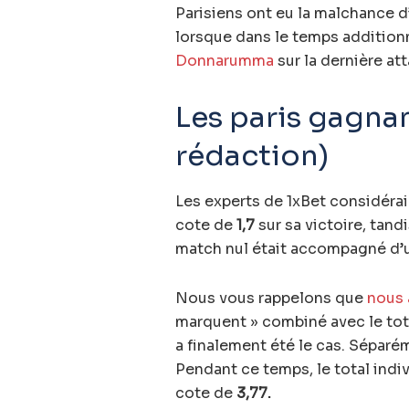
Parisiens ont eu la malchance d
lorsque dans le temps additionn
Donnarumma
sur la dernière at
Les paris gagnan
rédaction)
Les experts de 1xBet considéra
cote de
1,7
sur sa victoire, tand
match nul était accompagné d’
Nous vous rappelons que
nous 
marquent » combiné avec le tot
a finalement été le cas. Séparém
Pendant ce temps, le total indiv
cote de
3,77.