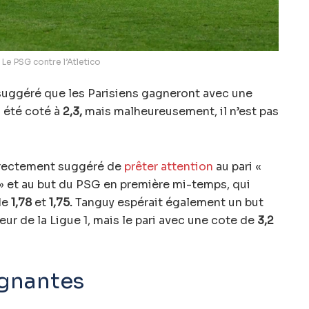
Le PSG contre l’Atletico
suggéré que les Parisiens gagneront avec une
a été coté à
2,3,
mais malheureusement, il n’est pas
orrectement suggéré de
prêter attention
au pari «
» et au but du PSG en première mi-temps, qui
de
1,78
et
1,75.
Tanguy espérait également un but
teur de la Ligue 1, mais le pari avec une cote de
3,2
agnantes