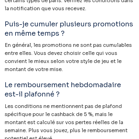
certains types de paris. Vérifiez les conditions dans
la notification que vous recevez.
Puis-je cumuler plusieurs promotions
en même temps ?
En général, les promotions ne sont pas cumulables
entre elles. Vous devez choisir celle qui vous
convient le mieux selon votre style de jeu et le
montant de votre mise.
Le remboursement hebdomadaire
est-il plafonné ?
Les conditions ne mentionnent pas de plafond
spécifique pour le cashback de 5 %, mais le
montant est calculé sur vos pertes réelles de la
semaine. Plus vous jouez, plus le remboursement
potentiel est élevé.