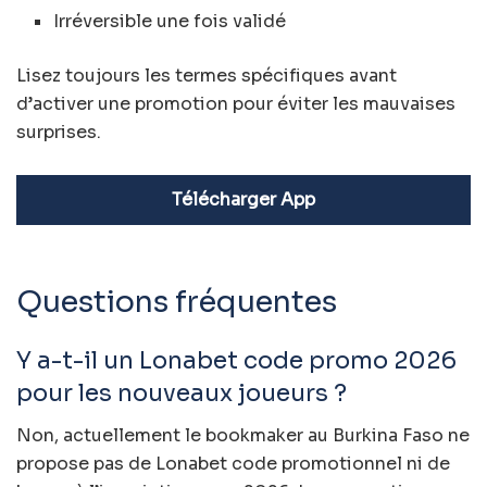
Irréversible une fois validé
Lisez toujours les termes spécifiques avant
d’activer une promotion pour éviter les mauvaises
surprises.
Télécharger App
Questions fréquentes
Y a-t-il un Lonabet code promo 2026
pour les nouveaux joueurs ?
Non, actuellement le bookmaker au Burkina Faso ne
propose pas de Lonabet code promotionnel ni de