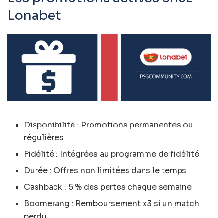
Lonabet
Disponibilité : Promotions permanentes ou
régulières
Fidélité : Intégrées au programme de fidélité
Durée : Offres non limitées dans le temps
Cashback : 5 % des pertes chaque semaine
Boomerang : Remboursement x3 si un match
perdu