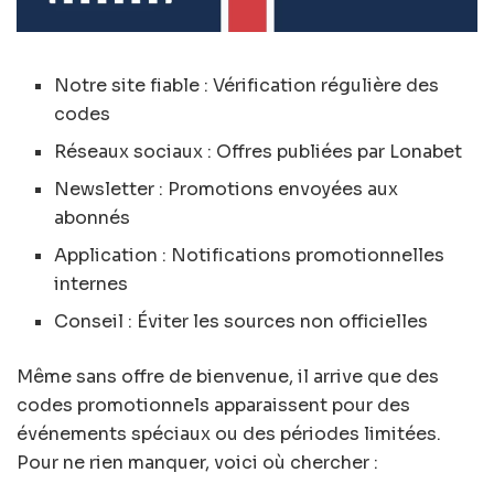
Notre site fiable : Vérification régulière des
codes
Réseaux sociaux : Offres publiées par Lonabet
Newsletter : Promotions envoyées aux
abonnés
Application : Notifications promotionnelles
internes
Conseil : Éviter les sources non officielles
Même sans offre de bienvenue, il arrive que des
codes promotionnels apparaissent pour des
événements spéciaux ou des périodes limitées.
Pour ne rien manquer, voici où chercher :