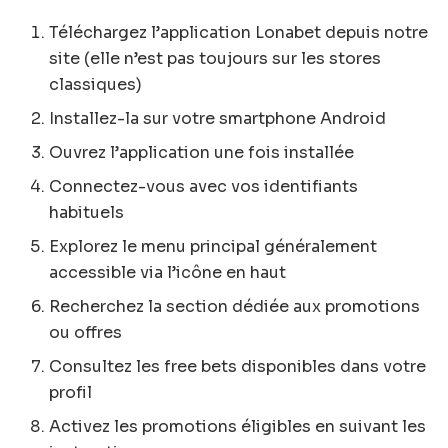
Téléchargez l’application Lonabet depuis notre
site (elle n’est pas toujours sur les stores
classiques)
Installez-la sur votre smartphone Android
Ouvrez l’application une fois installée
Connectez-vous avec vos identifiants
habituels
Explorez le menu principal généralement
accessible via l’icône en haut
Recherchez la section dédiée aux promotions
ou offres
Consultez les free bets disponibles dans votre
profil
Activez les promotions éligibles en suivant les