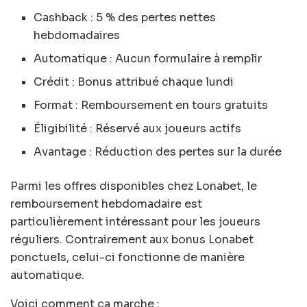
Cashback : 5 % des pertes nettes
hebdomadaires
Automatique : Aucun formulaire à remplir
Crédit : Bonus attribué chaque lundi
Format : Remboursement en tours gratuits
Éligibilité : Réservé aux joueurs actifs
Avantage : Réduction des pertes sur la durée
Parmi les offres disponibles chez Lonabet, le
remboursement hebdomadaire est
particulièrement intéressant pour les joueurs
réguliers. Contrairement aux bonus Lonabet
ponctuels, celui-ci fonctionne de manière
automatique.
Voici comment ça marche :