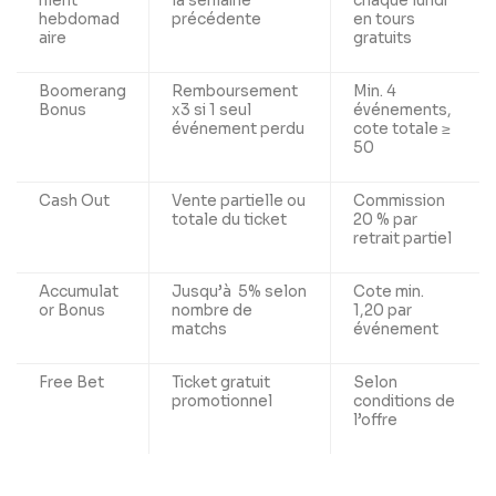
ment
la semaine
chaque lundi
hebdomad
précédente
en tours
aire
gratuits
Boomerang
Remboursement
Min. 4
Bonus
x3 si 1 seul
événements,
événement perdu
cote totale ≥
50
Cash Out
Vente partielle ou
Commission
totale du ticket
20 % par
retrait partiel
Accumulat
Jusqu’à 5% selon
Cote min.
or Bonus
nombre de
1,20 par
matchs
événement
Free Bet
Ticket gratuit
Selon
promotionnel
conditions de
l’offre