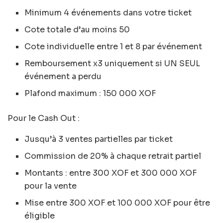
Minimum 4 événements dans votre ticket
Cote totale d’au moins 50
Cote individuelle entre 1 et 8 par événement
Remboursement x3 uniquement si UN SEUL
événement a perdu
Plafond maximum : 150 000 XOF
Pour le Cash Out :
Jusqu’à 3 ventes partielles par ticket
Commission de 20% à chaque retrait partiel
Montants : entre 300 XOF et 300 000 XOF
pour la vente
Mise entre 300 XOF et 100 000 XOF pour être
éligible