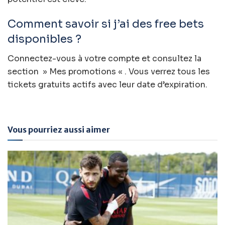
Comment savoir si j’ai des free bets
disponibles ?
Connectez-vous à votre compte et consultez la
section » Mes promotions « . Vous verrez tous les
tickets gratuits actifs avec leur date d’expiration.
Vous pourriez aussi aimer