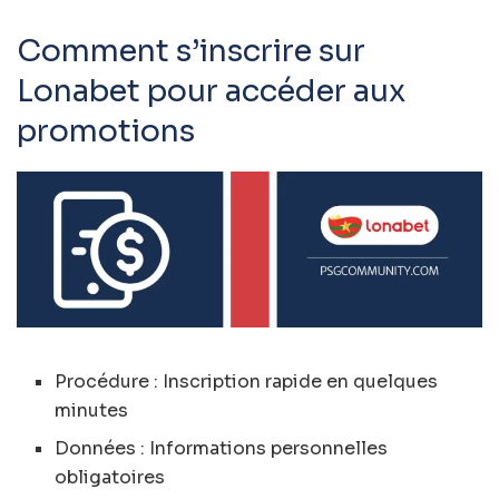
Comment s’inscrire sur
Lonabet pour accéder aux
promotions
Procédure : Inscription rapide en quelques
minutes
Données : Informations personnelles
obligatoires