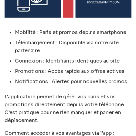
Mobilité : Paris et promos depuis smartphone
Téléchargement : Disponible via notre site
partenaire
Connexion : Identifiants identiques au site
Promotions : Accès rapide aux offres actives
Notifications : Alertes pour nouvelles promos
L’application permet de gérer vos paris et vos
promotions directement depuis votre téléphone.
C’est pratique pour ne rien manquer et parier en
déplacement.
Comment accéder à vos avantages via l’app :