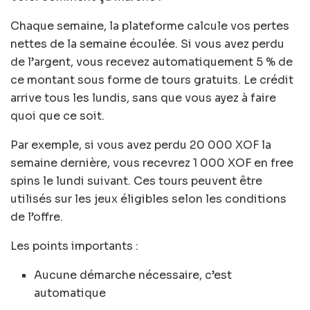
Chaque semaine, la plateforme calcule vos pertes
nettes de la semaine écoulée. Si vous avez perdu
de l’argent, vous recevez automatiquement 5 % de
ce montant sous forme de tours gratuits. Le crédit
arrive tous les lundis, sans que vous ayez à faire
quoi que ce soit.
Par exemple, si vous avez perdu 20 000 XOF la
semaine dernière, vous recevrez 1 000 XOF en free
spins le lundi suivant. Ces tours peuvent être
utilisés sur les jeux éligibles selon les conditions
de l’offre.
Les points importants :
Aucune démarche nécessaire, c’est
automatique