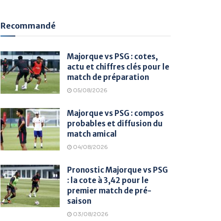
Recommandé
Majorque vs PSG : cotes,
actu et chiffres clés pour le
match de préparation
05/08/2026
Majorque vs PSG : compos
probables et diffusion du
match amical
04/08/2026
Pronostic Majorque vs PSG
: la cote à 3,42 pour le
premier match de pré-
saison
03/08/2026