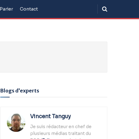
Parier
Contact
Blogs d’experts
Vincent Tanguy
Je suis rédacteur en chef de
plusieurs médias traitant du