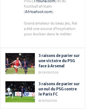
PSG (
Tribuna.com
) et du
football africain
(
Africafoot.com
).
Grand amateur du beau jeu, Raï
a été une source d’inspiration
pour évoluer dans le métier.
3 raisons de parier sur
une victoire du PSG
face à Arsenal
29/05/2026
3 raisons de parier sur
un nul du PSG contre
le Paris FC
15/05/2026