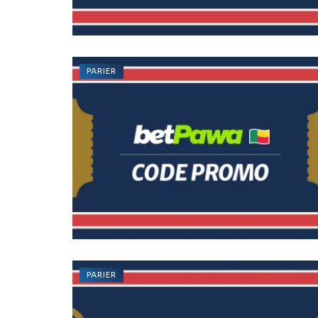
PARIER
PARIER