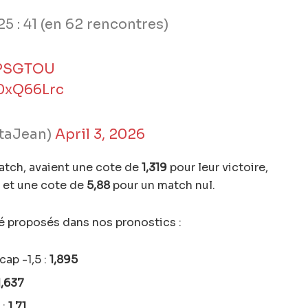
5 : 41 (en 62 rencontres)
PSGTOU
30xQ66Lrc
taJean)
April 3, 2026
match, avaient une cote de
1,319
pour leur victoire,
 et une cote de
5,88
pour un match nul.
té proposés dans nos pronostics :
ap -1,5 :
1,895
1,637
 :
1,71