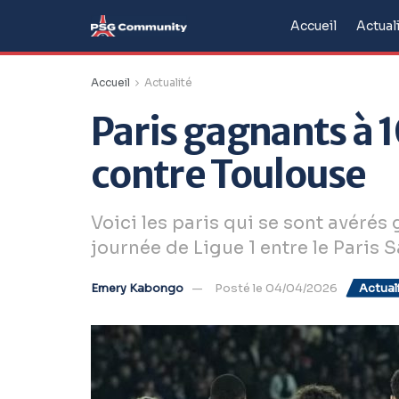
Accueil
Actual
Accueil
Actualité
Paris gagnants à 1
contre Toulouse
Voici les paris qui se sont avérés
journée de Ligue 1 entre le Paris 
Emery Kabongo
Posté le 04/04/2026
Actual