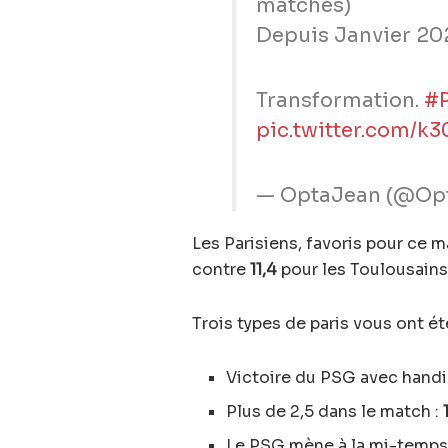
matches)
Depuis Janvier 202
Transformation.
#
pic.twitter.com/k
— OptaJean (@Op
Les Parisiens, favoris pour ce 
contre
11,4
pour les Toulousains
Trois types de paris vous ont é
Victoire du PSG avec handic
Plus de 2,5 dans le match :
Le PSG mène à la mi-temps