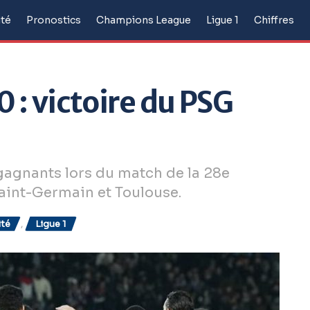
ité
Pronostics
Champions League
Ligue 1
Chiffres
0 : victoire du PSG
 gagnants lors du match de la 28e
Saint-Germain et Toulouse.
ité
,
Ligue 1