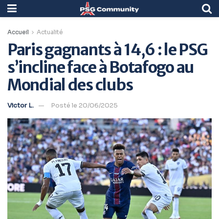
Accueil
Actualité
Paris gagnants à 14,6 : le PSG
s’incline face à Botafogo au
Mondial des clubs
Victor L.
Posté le 20/06/2025