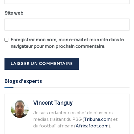
Site web
Enregistrer mon nom, mon e-mail et mon site dans le
navigateur pour mon prochain commentaire.
Alternative:
Blogs d’experts
Vincent Tanguy
Je suis rédacteur en chef de plusieurs
médias traitant du PSG (
Tribuna.com
) et
du football africain (
Africafoot.com
).