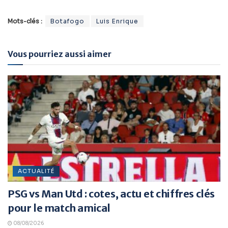
Mots-clés :
Botafogo
Luis Enrique
Vous pourriez aussi aimer
ACTUALITÉ
PSG vs Man Utd : cotes, actu et chiffres clés
pour le match amical
08/08/2026