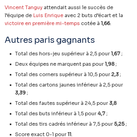
Vincent Tanguy
attendait aussi le succès de
l’équipe de
Luis Enrique
avec 2 buts d’écart et la
victoire en première mi-temps
cotée à
1,66
.
Autres paris gagnants
Total des hors-jeu supérieur à 2,5 pour
1,67
;
Deux équipes ne marquent pas pour
1,98
;
Total des corners supérieur à 10,5 pour
2,3
;
Total des cartons jaunes inférieur à 2,5 pour
3,39
;
Total des fautes supérieur à 24,5 pour
3,8
Total des buts inférieur à 1,5 pour
4,7
;
Total des tirs cadrés inférieur à 7,5 pour
5,25
;
Score exact 0-1 pour
11
.