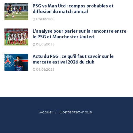
PSG vs Man Utd : compos probables et
diffusion du match amical
07/08/2026
L’analyse pour parier sur la rencontre entre
le PSG et Manchester United
06/08/2026
Actu du PSG : ce qu’il faut savoir sur le
mercato estival 2026 du club
06/08/2026
Accueil
Contactez-nous