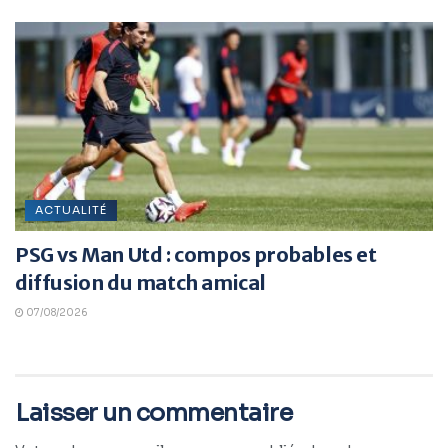
ACTUALITÉ
PSG vs Man Utd : compos probables et
diffusion du match amical
07/08/2026
Laisser un commentaire