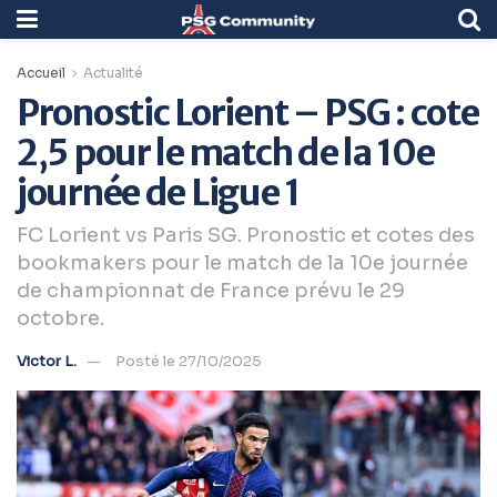
Accueil
Actualité
Pronostic Lorient – PSG : cote
2,5 pour le match de la 10e
journée de Ligue 1
FC Lorient vs Paris SG. Pronostic et cotes des
bookmakers pour le match de la 10e journée
de championnat de France prévu le 29
octobre.
Victor L.
Posté le 27/10/2025