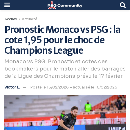
Accueil
Actualité
Pronostic Monaco vs PSG : la
cote 1,95 pour le choc de
Champions League
Monaco vs PSG. Pronostic et cotes des
bookmakers pour le match aller des barrages
de la Ligue des Champions prévu le 17 février.
Victor L.
Posté le 15/02/2026 – actualisé le 16/02/2026