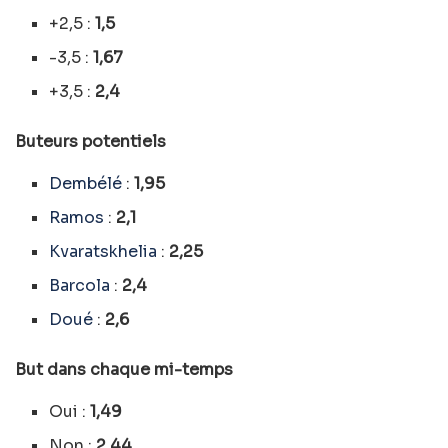
+2,5 :
1,5
-3,5 :
1,67
+3,5 :
2,4
Buteurs potentiels
Dembélé
:
1,95
Ramos
:
2,1
Kvaratskhelia
:
2,25
Barcola
:
2,4
Doué
:
2,6
But dans chaque mi-temps
Oui :
1,49
Non :
2,44