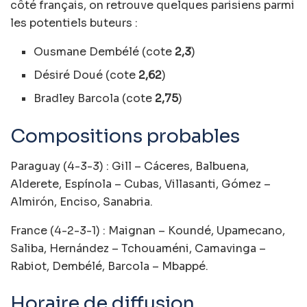
côté français, on retrouve quelques parisiens parmi
les potentiels buteurs :
Ousmane Dembélé (cote
2,3
)
Désiré Doué (cote
2,62
)
Bradley Barcola (cote
2,75
)
Compositions probables
Paraguay (4-3-3) :
Gill – Cáceres, Balbuena,
Alderete, Espínola – Cubas, Villasanti, Gómez –
Almirón, Enciso, Sanabria.
France (4-2-3-1) :
Maignan – Koundé, Upamecano,
Saliba, Hernández – Tchouaméni, Camavinga –
Rabiot, Dembélé, Barcola – Mbappé.
Horaire de diffusion