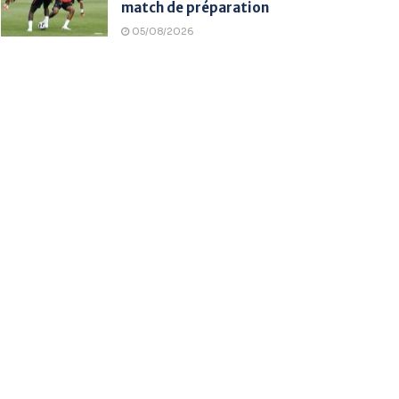
match de préparation
05/08/2026