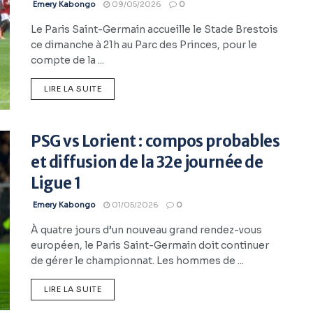
Emery Kabongo
09/05/2026
0
Le Paris Saint-Germain accueille le Stade Brestois
ce dimanche à 21h au Parc des Princes, pour le
compte de la ...
LIRE LA SUITE
PSG vs Lorient : compos probables
et diffusion de la 32e journée de
Ligue 1
Emery Kabongo
01/05/2026
0
À quatre jours d’un nouveau grand rendez-vous
européen, le Paris Saint-Germain doit continuer
de gérer le championnat. Les hommes de ...
LIRE LA SUITE