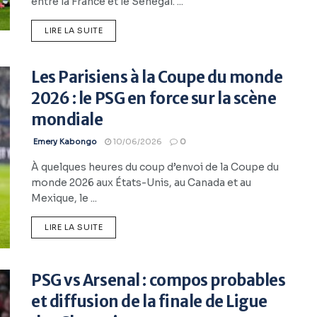
entre la France et le Sénégal. ...
LIRE LA SUITE
Les Parisiens à la Coupe du monde
2026 : le PSG en force sur la scène
mondiale
Emery Kabongo
10/06/2026
0
À quelques heures du coup d’envoi de la Coupe du
monde 2026 aux États-Unis, au Canada et au
Mexique, le ...
LIRE LA SUITE
PSG vs Arsenal : compos probables
et diffusion de la finale de Ligue