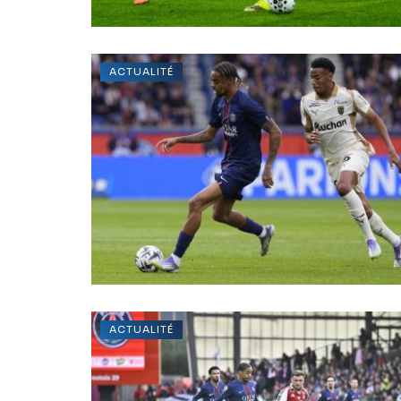
ACTUALITÉ
ACTUALITÉ