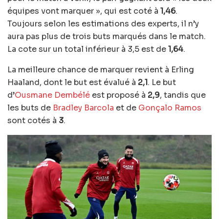
équipes vont marquer », qui est coté à
1,46
.
Toujours selon les estimations des experts, il n’y
aura pas plus de trois buts marqués dans le match.
La cote sur un total inférieur à 3,5 est de
1,64
.
La meilleure chance de marquer revient à Erling
Haaland, dont le but est évalué à
2,1
. Le but
d’
Ousmane Dembélé
est proposé à
2,9
, tandis que
les buts de
Bradley Barcola
et de
Gonçalo Ramos
sont cotés à
3
.