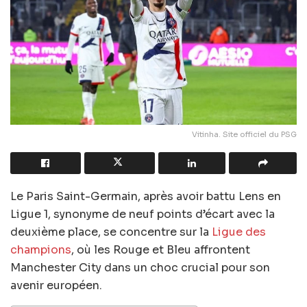
Vitinha. Site officiel du PSG
Le Paris Saint-Germain, après avoir battu Lens en
Ligue 1, synonyme de neuf points d’écart avec la
deuxième place, se concentre sur la
Ligue des
champions
, où les Rouge et Bleu affrontent
Manchester City dans un choc crucial pour son
avenir européen.