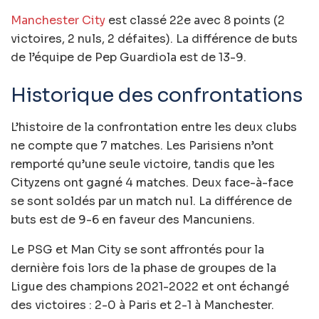
Manchester City
est classé 22e avec 8 points (2
victoires, 2 nuls, 2 défaites). La différence de buts
de l’équipe de Pep Guardiola est de 13-9.
Historique des confrontations
L’histoire de la confrontation entre les deux clubs
ne compte que 7 matches. Les Parisiens n’ont
remporté qu’une seule victoire, tandis que les
Cityzens ont gagné 4 matches. Deux face-à-face
se sont soldés par un match nul. La différence de
buts est de 9-6 en faveur des Mancuniens.
Le PSG et Man City se sont affrontés pour la
dernière fois lors de la phase de groupes de la
Ligue des champions 2021-2022 et ont échangé
des victoires : 2-0 à Paris et 2-1 à Manchester.