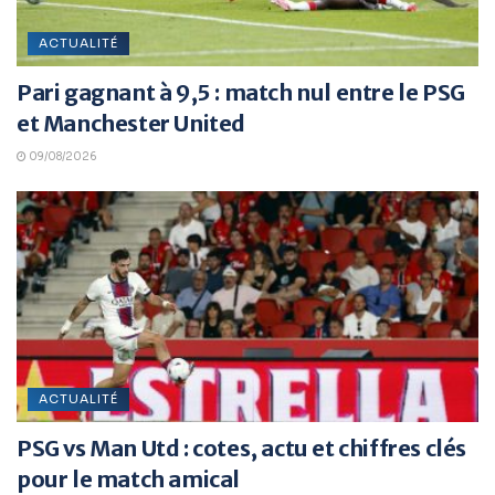
ACTUALITÉ
Pari gagnant à 9,5 : match nul entre le PSG
et Manchester United
09/08/2026
ACTUALITÉ
PSG vs Man Utd : cotes, actu et chiffres clés
pour le match amical