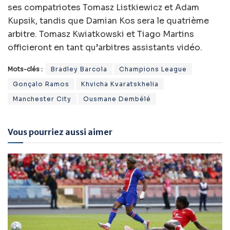
ses compatriotes Tomasz Listkiewicz et Adam
Kupsik, tandis que Damian Kos sera le quatrième
arbitre. Tomasz Kwiatkowski et Tiago Martins
officieront en tant qu’arbitres assistants vidéo.
Mots-clés :
Bradley Barcola
Champions League
Gonçalo Ramos
Khvicha Kvaratskhelia
Manchester City
Ousmane Dembélé
Vous pourriez aussi aimer