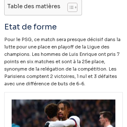
Table des matières
Etat de forme
Pour le PSG, ce match sera presque décisif dans la
lutte pour une place en playoff de la Ligue des
champions. Les hommes de Luis Enrique ont pris 7
points en six matches et sont à la 25e place,
synonyme de la relégation de la compétition. Les
Parisiens comptent 2 victoires, 1 nul et 3 défaites
avec une différence de buts de 6-6.