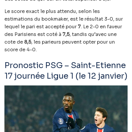
Le score exact le plus attendu, selon les
estimations du bookmaker, est le résultat 3-0, sur
lequel le pari est accepté pour
7
. Le 2-0 en faveur
des Parisiens est coté à
7,5
, tandis qu’avec une
cote de
8,5
, les parieurs peuvent opter pour un
score de 4-0.
Pronostic PSG – Saint-Etienne
17 journée Ligue 1 (le 12 janvier)