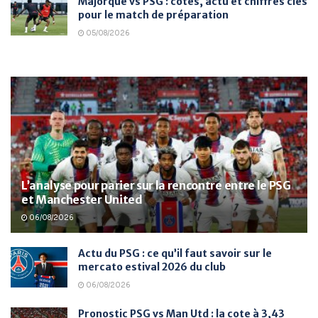
Majorque vs PSG : cotes, actu et chiffres clés
pour le match de préparation
05/08/2026
L’analyse pour parier sur la rencontre entre le PSG
et Manchester United
06/08/2026
Actu du PSG : ce qu’il faut savoir sur le
mercato estival 2026 du club
06/08/2026
Pronostic PSG vs Man Utd : la cote à 3,43