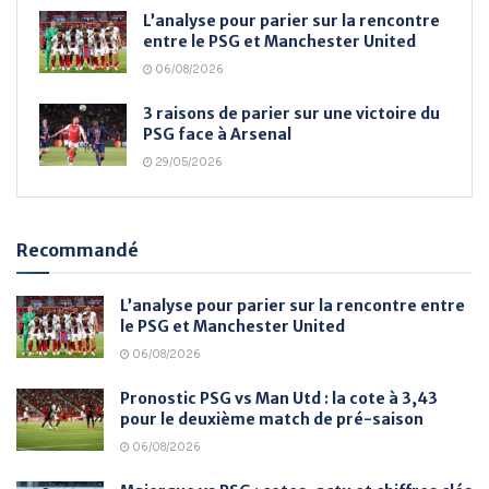
L’analyse pour parier sur la rencontre
entre le PSG et Manchester United
06/08/2026
3 raisons de parier sur une victoire du
PSG face à Arsenal
29/05/2026
Recommandé
L’analyse pour parier sur la rencontre entre
le PSG et Manchester United
06/08/2026
Pronostic PSG vs Man Utd : la cote à 3,43
pour le deuxième match de pré-saison
06/08/2026