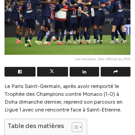
Les Parisiens. Site officiel du PSG
Le Paris Saint-Germain, après avoir remporté le
Trophée des Champions contre Monaco (1-0) à
Doha dimanche dernier, reprend son parcours en
Ligue 1 avec une rencontre face à Saint-Etienne.
Table des matières