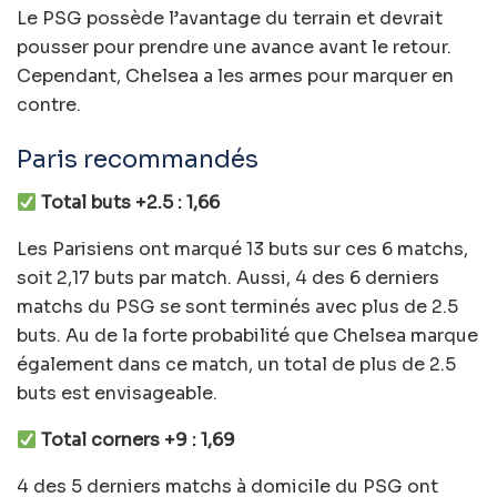
Le PSG possède l’avantage du terrain et devrait
pousser pour prendre une avance avant le retour.
Cependant, Chelsea a les armes pour marquer en
contre.
Paris recommandés
Total buts +2.5 : 1,66
Les Parisiens ont marqué 13 buts sur ces 6 matchs,
soit 2,17 buts par match.
Aussi, 4 des 6 derniers
matchs du PSG se sont terminés avec plus de 2.5
buts. Au de la forte probabilité que Chelsea marque
également dans ce match, un total de plus de 2.5
buts est envisageable.
Total corners +9 : 1,69
4 des 5 derniers matchs à domicile du PSG ont