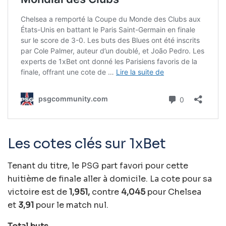
Les cotes clés sur 1xBet
Tenant du titre, le PSG part favori pour cette
huitième de finale aller à domicile. La cote pour sa
victoire est de
1,951,
contre
4,045
pour Chelsea
et
3,91
pour le match nul.