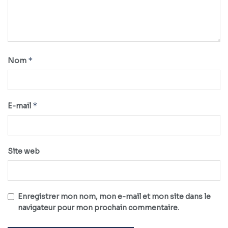
*
Nom
*
E-mail
Site web
Enregistrer mon nom, mon e-mail et mon site dans le
navigateur pour mon prochain commentaire.