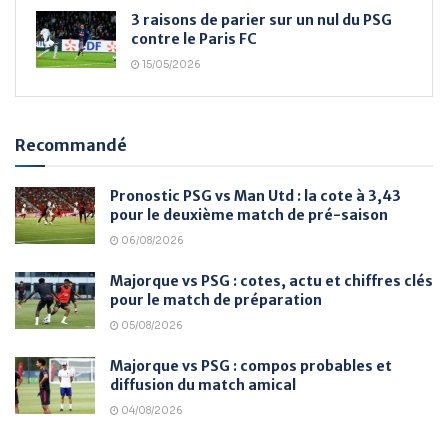
3 raisons de parier sur un nul du PSG
contre le Paris FC
15/05/2026
Recommandé
Pronostic PSG vs Man Utd : la cote à 3,43
pour le deuxième match de pré-saison
06/08/2026
Majorque vs PSG : cotes, actu et chiffres clés
pour le match de préparation
05/08/2026
Majorque vs PSG : compos probables et
diffusion du match amical
04/08/2026