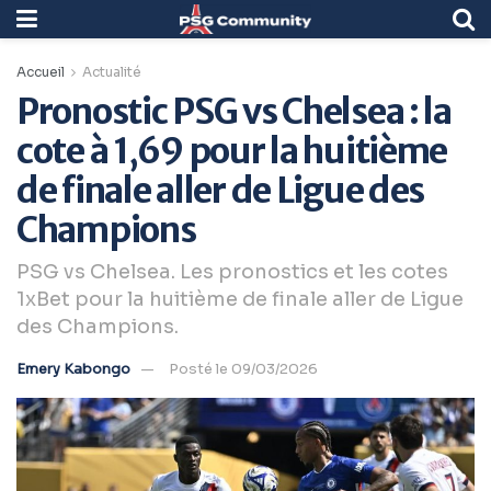
Accueil
Actualité
Pronostic PSG vs Chelsea : la
cote à 1,69 pour la huitième
de finale aller de Ligue des
Champions
PSG vs Chelsea. Les pronostics et les cotes
1xBet pour la huitième de finale aller de Ligue
des Champions.
Emery Kabongo
Posté le 09/03/2026