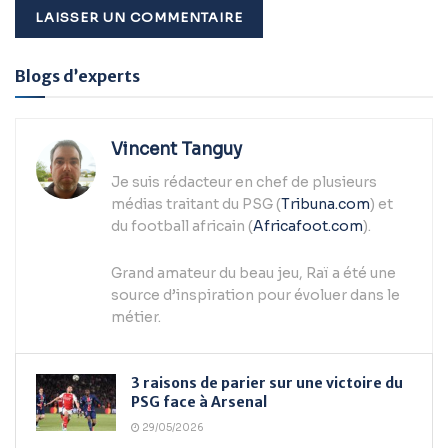
Alternative:
Blogs d’experts
Vincent Tanguy
Je suis rédacteur en chef de plusieurs
médias traitant du PSG (
Tribuna.com
) et
du football africain (
Africafoot.com
).
Grand amateur du beau jeu, Raï a été une
source d’inspiration pour évoluer dans le
métier.
3 raisons de parier sur une victoire du
PSG face à Arsenal
29/05/2026