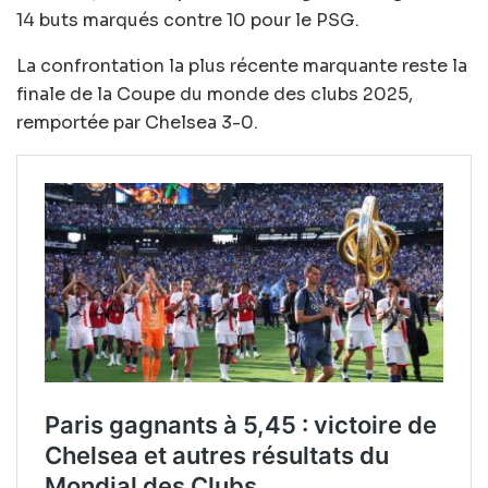
14 buts marqués contre 10 pour le PSG.
La confrontation la plus récente marquante reste la
finale de la Coupe du monde des clubs 2025,
remportée par Chelsea 3-0.