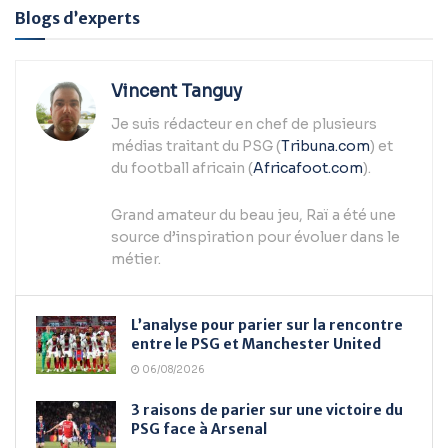
Alternative:
Blogs d’experts
Vincent Tanguy
Je suis rédacteur en chef de plusieurs
médias traitant du PSG (
Tribuna.com
) et
du football africain (
Africafoot.com
).
Grand amateur du beau jeu, Raï a été une
source d’inspiration pour évoluer dans le
métier.
L’analyse pour parier sur la rencontre
entre le PSG et Manchester United
06/08/2026
3 raisons de parier sur une victoire du
PSG face à Arsenal