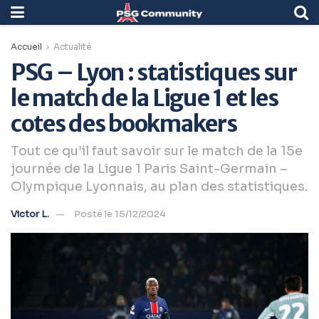
Accueil
Actualité
PSG – Lyon : statistiques sur
le match de la Ligue 1 et les
cotes des bookmakers
Tout ce qu’il faut savoir sur le match de la 15e
journée de la Ligue 1 Paris Saint-Germain –
Olympique Lyonnais, au plan des statistiques.
Victor L.
Posté le 15/12/2024