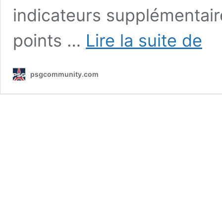
indicateurs supplémentaire
PSG
points …
Lire la suite de
–
Renne
:
psgcommunity.com
les
compo
proba
pour
le
match
de
la
6e
journ