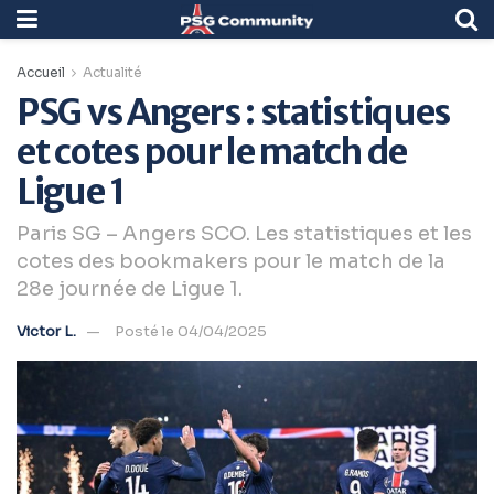
Accueil
Actualité
PSG vs Angers : statistiques
et cotes pour le match de
Ligue 1
Paris SG – Angers SCO. Les statistiques et les
cotes des bookmakers pour le match de la
28e journée de Ligue 1.
Victor L.
Posté le 04/04/2025