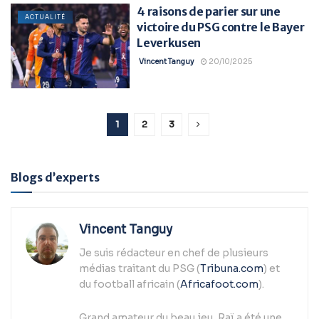
4 raisons de parier sur une
ACTUALITÉ
victoire du PSG contre le Bayer
Leverkusen
Vincent Tanguy
20/10/2025
1
2
3
Blogs d’experts
Vincent Tanguy
Je suis rédacteur en chef de plusieurs
médias traitant du PSG (
Tribuna.com
) et
du football africain (
Africafoot.com
).
Grand amateur du beau jeu, Raï a été une