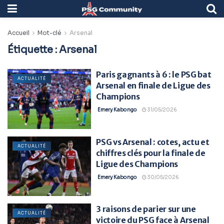
Accueil
Mot-clé
Arsenal
Étiquette :
Arsenal
Paris gagnants à 6 : le PSG bat
ACTUALITÉ
Arsenal en finale de Ligue des
Champions
Emery Kabongo
31/05/2026
PSG vs Arsenal : cotes, actu et
ACTUALITÉ
chiffres clés pour la finale de
Ligue des Champions
Emery Kabongo
30/05/2026
3 raisons de parier sur une
ACTUALITÉ
victoire du PSG face à Arsenal