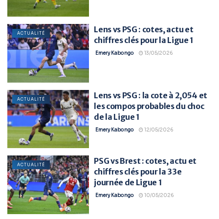
Lens vs PSG : cotes, actu et
ACTUALITÉ
chiffres clés pour la Ligue 1
Emery Kabongo
13/05/2026
Lens vs PSG : la cote à 2,054 et
ACTUALITÉ
les compos probables du choc
de la Ligue 1
Emery Kabongo
12/05/2026
PSG vs Brest : cotes, actu et
ACTUALITÉ
chiffres clés pour la 33e
journée de Ligue 1
Emery Kabongo
10/05/2026