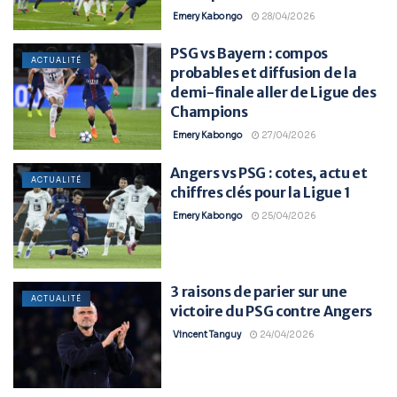
Emery Kabongo
28/04/2026
PSG vs Bayern : compos
ACTUALITÉ
probables et diffusion de la
demi-finale aller de Ligue des
Champions
Emery Kabongo
27/04/2026
Angers vs PSG : cotes, actu et
ACTUALITÉ
chiffres clés pour la Ligue 1
Emery Kabongo
25/04/2026
3 raisons de parier sur une
ACTUALITÉ
victoire du PSG contre Angers
Vincent Tanguy
24/04/2026