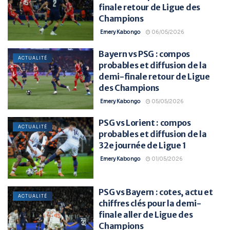
finale retour de Ligue des
Champions
Emery Kabongo
06/05/2026
Bayern vs PSG : compos
ACTUALITÉ
probables et diffusion de la
demi-finale retour de Ligue
des Champions
Emery Kabongo
05/05/2026
PSG vs Lorient : compos
ACTUALITÉ
probables et diffusion de la
32e journée de Ligue 1
Emery Kabongo
01/05/2026
PSG vs Bayern : cotes, actu et
ACTUALITÉ
chiffres clés pour la demi-
finale aller de Ligue des
Champions