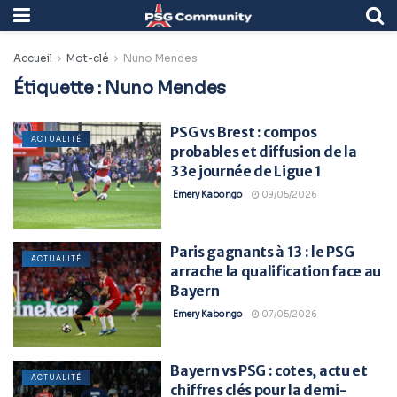
Accueil
Mot-clé
Nuno Mendes
Étiquette :
Nuno Mendes
PSG vs Brest : compos
ACTUALITÉ
probables et diffusion de la
33e journée de Ligue 1
Emery Kabongo
09/05/2026
Paris gagnants à 13 : le PSG
ACTUALITÉ
arrache la qualification face au
Bayern
Emery Kabongo
07/05/2026
Bayern vs PSG : cotes, actu et
ACTUALITÉ
chiffres clés pour la demi-