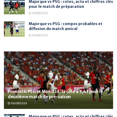
Majorque vs PSG : cotes, actu et chiffres clés
pour le match de préparation
05/08/2026
Majorque vs PSG : compos probables et
diffusion du match amical
04/08/2026
Pronostic PSG vs Man Utd : la cote à 3,43 pour le
deuxième match de pré-saison
06/08/2026
Majorque vs PSG : cotes, actu et chiffres clés