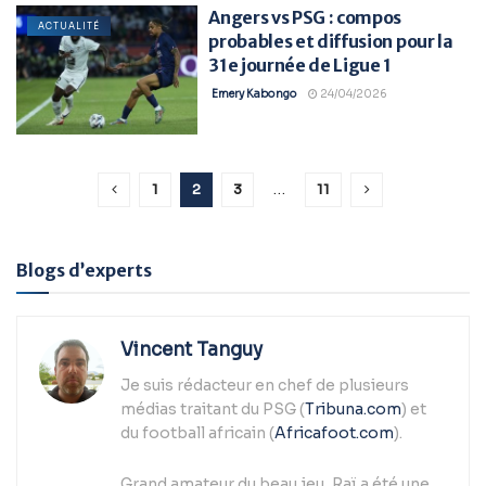
Angers vs PSG : compos
ACTUALITÉ
probables et diffusion pour la
31e journée de Ligue 1
Emery Kabongo
24/04/2026
1
2
3
…
11
Blogs d’experts
Vincent Tanguy
Je suis rédacteur en chef de plusieurs
médias traitant du PSG (
Tribuna.com
) et
du football africain (
Africafoot.com
).
Grand amateur du beau jeu, Raï a été une