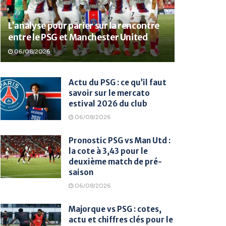
L’analyse pour parier sur la rencontre
entre le PSG et Manchester United
06/08/2026
Actu du PSG : ce qu’il faut
savoir sur le mercato
estival 2026 du club
06/08/2026
Pronostic PSG vs Man Utd :
la cote à 3,43 pour le
deuxième match de pré-
saison
06/08/2026
Majorque vs PSG : cotes,
actu et chiffres clés pour le