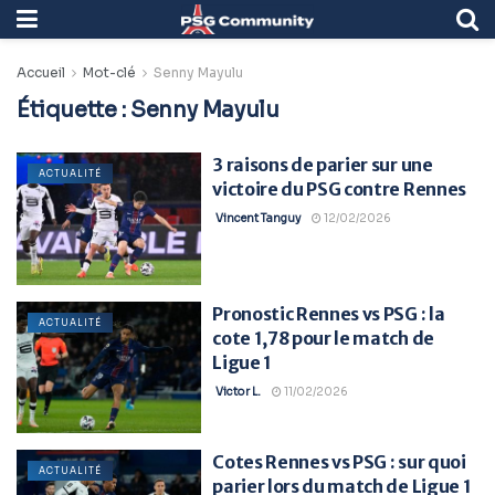
Accueil
Mot-clé
Senny Mayulu
Étiquette :
Senny Mayulu
3 raisons de parier sur une
ACTUALITÉ
victoire du PSG contre Rennes
Vincent Tanguy
12/02/2026
Pronostic Rennes vs PSG : la
ACTUALITÉ
cote 1,78 pour le match de
Ligue 1
Victor L.
11/02/2026
Cotes Rennes vs PSG : sur quoi
ACTUALITÉ
parier lors du match de Ligue 1