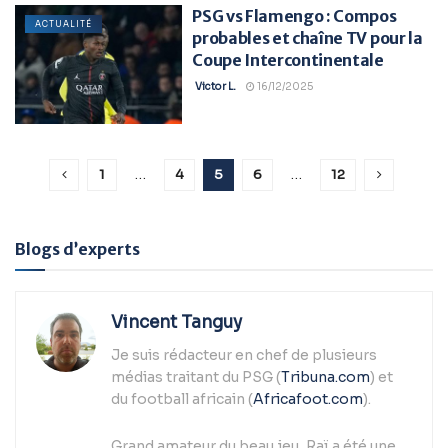
PSG vs Flamengo : Compos
ACTUALITÉ
probables et chaîne TV pour la
Coupe Intercontinentale
Victor L.
16/12/2025
1
…
4
5
6
…
12
Blogs d’experts
Vincent Tanguy
Je suis rédacteur en chef de plusieurs
médias traitant du PSG (
Tribuna.com
) et
du football africain (
Africafoot.com
).
Grand amateur du beau jeu, Raï a été une