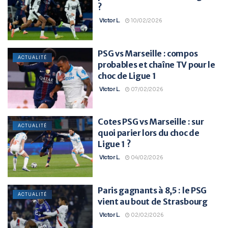
?
Victor L.
10/02/2026
PSG vs Marseille : compos
ACTUALITÉ
probables et chaîne TV pour le
choc de Ligue 1
Victor L.
07/02/2026
Cotes PSG vs Marseille : sur
ACTUALITÉ
quoi parier lors du choc de
Ligue 1 ?
Victor L.
04/02/2026
Paris gagnants à 8,5 : le PSG
ACTUALITÉ
vient au bout de Strasbourg
Victor L.
02/02/2026