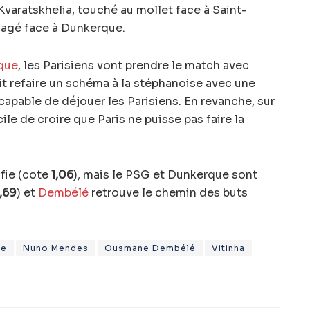
varatskhelia, touché au mollet face à Saint-
nagé face à Dunkerque.
ique
, les Parisiens vont prendre le match avec
t refaire un schéma à la stéphanoise avec une
capable de déjouer les Parisiens. En revanche, sur
cile de croire que Paris ne puisse pas faire la
fie (cote
1,06
), mais le PSG et Dunkerque sont
,69
) et
Dembélé
retrouve le chemin des buts
ue
Nuno Mendes
Ousmane Dembélé
Vitinha