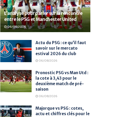
L’analyse pour parier sur la rencontre
entre le PSG et Manchester United
06/08/2026
Actu du PSG : ce qu’il faut
savoir sur le mercato
estival 2026 du club
06/08/2026
Pronostic PSG vs Man Utd :
la cote à 3,43 pour le
deuxième match de pré-
saison
06/08/2026
Majorque vs PSG : cotes,
actu et chiffres clés pour le