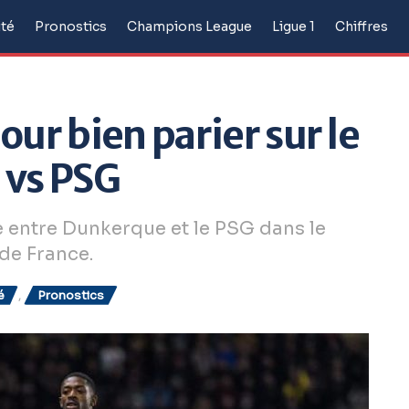
ité
Pronostics
Champions League
Ligue 1
Chiffres
our bien parier sur le
 vs PSG
re entre Dunkerque et le PSG dans le
de France.
é
,
Pronostics