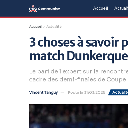
Accueil
Actual
Accueil
Actualité
3 choses à savoir p
match Dunkerque
Le pari de l'expert sur la rencont
cadre des demi-finales de Coupe 
Vincent Tanguy
Posté le 31/03/2025
Actualit