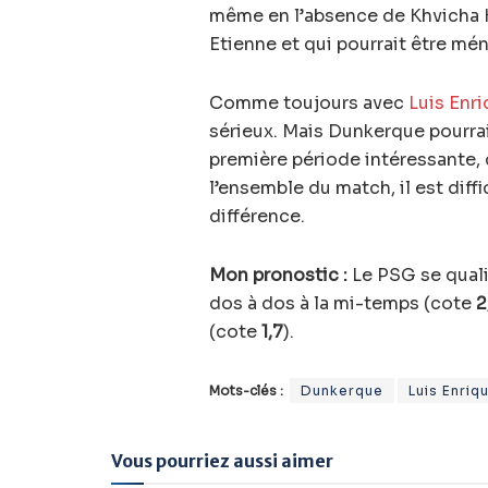
même en l’absence de Khvicha K
Etienne et qui pourrait être mé
Comme toujours avec
Luis Enr
sérieux. Mais Dunkerque pourrai
première période intéressante, 
l’ensemble du match, il est diffi
différence.
Mon pronostic :
Le PSG se quali
dos à dos à la mi-temps (cote
2
(cote
1,7
).
Mots-clés :
Dunkerque
Luis Enriq
Vous pourriez aussi aimer