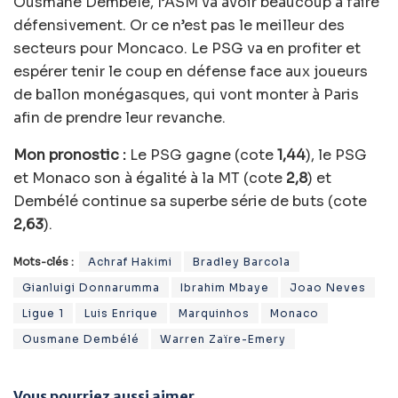
Ousmane Dembélé, l’ASM va avoir beaucoup à faire
défensivement. Or ce n’est pas le meilleur des
secteurs pour Moncaco. Le PSG va en profiter et
espérer tenir le coup en défense face aux joueurs
de ballon monégasques, qui vont monter à Paris
afin de prendre leur revanche.
Mon pronostic :
Le PSG gagne (cote
1,44
), le PSG
et Monaco son à égalité à la MT (cote
2,8
) et
Dembélé continue sa superbe série de buts (cote
2,63
).
Mots-clés :
Achraf Hakimi
Bradley Barcola
Gianluigi Donnarumma
Ibrahim Mbaye
Joao Neves
Ligue 1
Luis Enrique
Marquinhos
Monaco
Ousmane Dembélé
Warren Zaïre-Emery
Vous pourriez aussi aimer