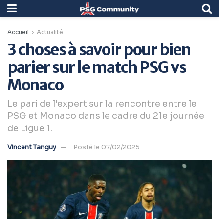
Accueil
Actualité
3 choses à savoir pour bien
parier sur le match PSG vs
Monaco
Le pari de l'expert sur la rencontre entre le
PSG et Monaco dans le cadre du 21e journée
de Ligue 1.
Vincent Tanguy
Posté le 07/02/2025