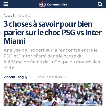
Accueil
Actualité
3 choses à savoir pour bien
parier sur le choc PSG vs Inter
Miami
Analyse de l'expert sur la rencontre entre le
PSG et l'Inter Miami dans le cadre du
huitième de finale de la Coupe du monde des
clubs.
Vincent Tanguy
Posté le 29/06/2025