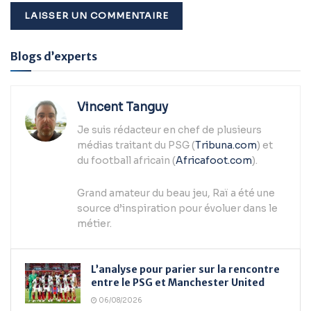
Alternative:
Blogs d’experts
Vincent Tanguy
Je suis rédacteur en chef de plusieurs
médias traitant du PSG (
Tribuna.com
) et
du football africain (
Africafoot.com
).
Grand amateur du beau jeu, Raï a été une
source d’inspiration pour évoluer dans le
métier.
L’analyse pour parier sur la rencontre
entre le PSG et Manchester United
06/08/2026