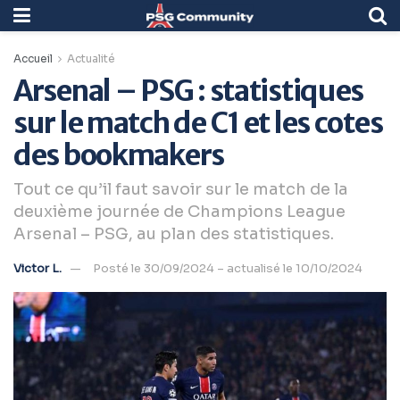
Accueil
Actualité
Arsenal – PSG : statistiques
sur le match de C1 et les cotes
des bookmakers
Tout ce qu’il faut savoir sur le match de la
deuxième journée de Champions League
Arsenal – PSG, au plan des statistiques.
Victor L.
Posté le 30/09/2024 – actualisé le 10/10/2024