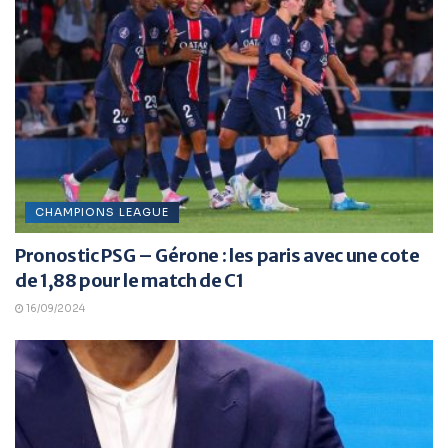
CHAMPIONS LEAGUE
Pronostic PSG – Gérone : les paris avec une cote
de 1,88 pour le match de C1
16/09/2024