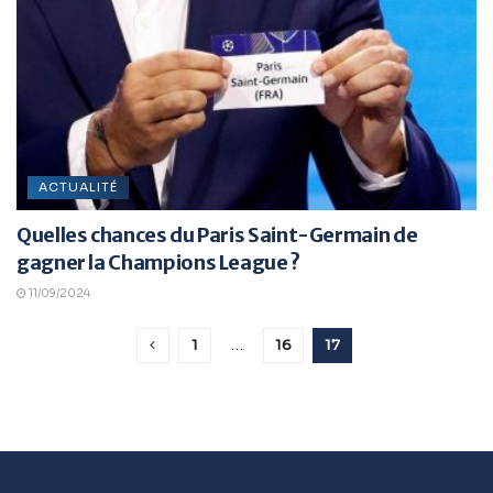
ACTUALITÉ
Quelles chances du Paris Saint-Germain de
gagner la Champions League ?
11/09/2024
1
…
16
17