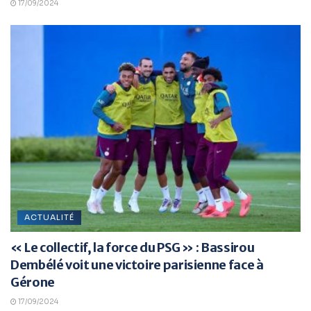
17/09/2024
ACTUALITÉ
« Le collectif, la force du PSG » : Bassirou
Dembélé voit une victoire parisienne face à
Gérone
17/09/2024