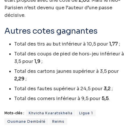
était proposé avec une cote de
2,05
. Mais le néo-
Parisien n’est devenu que l’auteur d’une passe
décisive.
Autres cotes gagnantes
Total des tirs au but inférieur à 10,5 pour
1,77
;
Total des coups de pied de hors-jeu inférieur à
3,5 pour
1,9
;
Total des cartons jaunes supérieur à 3,5 pour
2,29
;
Total des fautes supérieur à 24,5 pour
3,2
;
Total des corners inférieur à 9,5 pour
5,5
.
Mots-clés :
Khvicha Kvaratskhelia
Ligue 1
Ousmane Dembélé
Reims