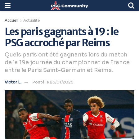
Accueil
Actualité
Les paris gagnants à 19 : le
PSG accroché par Reims
Quels paris ont été gagnants lors du match
de la 19e journée du championnat de France
entre le Paris Saint-Germain et Reims.
Victor L.
Posté le 26/01/2025