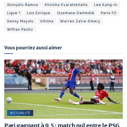
Gonçalo Ramos
Khvicha Kvaratskhelia
Lee Kang-In
Ligue 1
Luis Enrique
Ousmane Dembélé
Paris FC
Senny Mayulu
Vitinha
Warren Zaïre-Emery
Willian Pacho
Vous pourriez aussi aimer
ACTUALITÉ
Pari gagnant à 9,5 : match nul entre le PSG