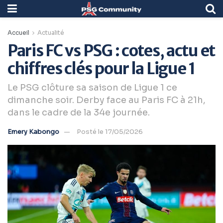
Accueil
Actualité
Paris FC vs PSG : cotes, actu et
chiffres clés pour la Ligue 1
Le PSG clôture sa saison de Ligue 1 ce
dimanche soir. Derby face au Paris FC à 21h,
dans le cadre de la 34e journée.
Emery Kabongo
Posté le 17/05/2026