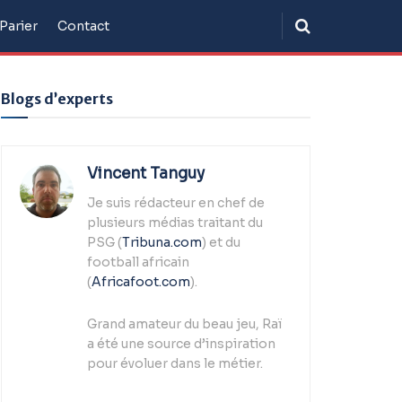
Parier
Contact
Blogs d’experts
Vincent Tanguy
Je suis rédacteur en chef de
plusieurs médias traitant du
PSG (
Tribuna.com
) et du
football africain
(
Africafoot.com
).
Grand amateur du beau jeu, Raï
a été une source d’inspiration
pour évoluer dans le métier.