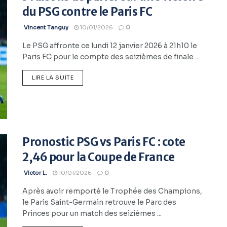
du PSG contre le Paris FC
Vincent Tanguy
10/01/2026
0
Le PSG affronte ce lundi 12 janvier 2026 à 21h10 le
Paris FC pour le compte des seizièmes de finale ...
LIRE LA SUITE
Pronostic PSG vs Paris FC : cote
2,46 pour la Coupe de France
Victor L.
10/01/2026
0
Après avoir remporté le Trophée des Champions,
le Paris Saint-Germain retrouve le Parc des
Princes pour un match des seizièmes ...