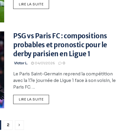
LIRE LA SUITE
PSG vs Paris FC : compositions
probables et pronostic pour le
derby parisien en Ligue 1
Victor L.
04/01/2026
0
Le Paris Saint-Germain reprend la compétition
avec la 17e journée de Ligue 1 face à son voisin, le
Paris FC. ...
LIRE LA SUITE
2