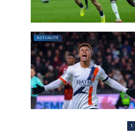
ACTUALITÉ
1