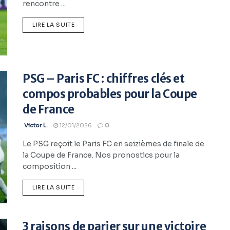
rencontre ...
LIRE LA SUITE
PSG – Paris FC : chiffres clés et
compos probables pour la Coupe
de France
Victor L.
12/01/2026
0
Le PSG reçoit le Paris FC en seizièmes de finale de
la Coupe de France. Nos pronostics pour la
composition ...
LIRE LA SUITE
3 raisons de parier sur une victoire