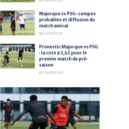
05/08/2026
Majorque vs PSG : compos
probables et diffusion du
match amical
04/08/2026
Pronostic Majorque vs PSG
: la cote à 3,42 pour le
premier match de pré-
saison
03/08/2026