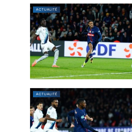
ACTUALITÉ
ACTUALITÉ