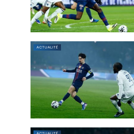
ACTUALITÉ
ACTUALITÉ