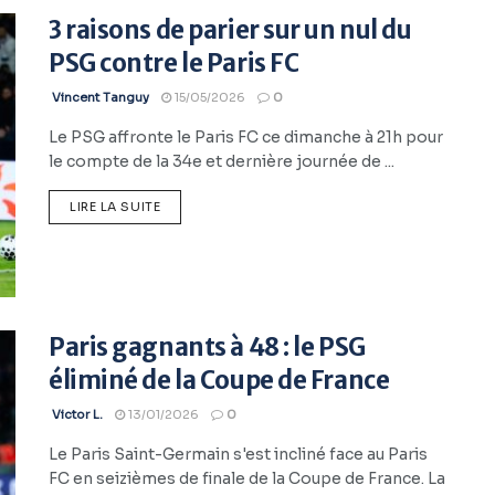
3 raisons de parier sur un nul du
PSG contre le Paris FC
Vincent Tanguy
15/05/2026
0
Le PSG affronte le Paris FC ce dimanche à 21h pour
le compte de la 34e et dernière journée de ...
LIRE LA SUITE
Paris gagnants à 48 : le PSG
éliminé de la Coupe de France
Victor L.
13/01/2026
0
Le Paris Saint-Germain s'est incliné face au Paris
FC en seizièmes de finale de la Coupe de France. La