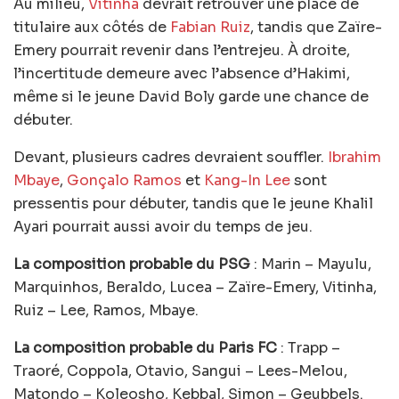
Au milieu,
Vitinha
devrait retrouver une place de
titulaire aux côtés de
Fabian Ruiz
, tandis que Zaïre-
Emery pourrait revenir dans l’entrejeu. À droite,
l’incertitude demeure avec l’absence d’Hakimi,
même si le jeune David Boly garde une chance de
débuter.
Devant, plusieurs cadres devraient souffler.
Ibrahim
Mbaye
,
Gonçalo Ramos
et
Kang-In Lee
sont
pressentis pour débuter, tandis que le jeune Khalil
Ayari pourrait aussi avoir du temps de jeu.
La composition probable du PSG
: Marin – Mayulu,
Marquinhos, Beraldo, Lucea – Zaïre-Emery, Vitinha,
Ruiz – Lee, Ramos, Mbaye.
La composition probable du Paris FC
: Trapp –
Traoré, Coppola, Otavio, Sangui – Lees-Melou,
Matondo – Koleosho, Kebbal, Simon – Geubbels.